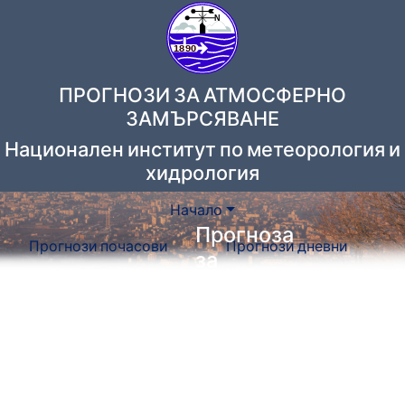
ПРОГНОЗИ ЗА АТМОСФЕРНО
ЗАМЪРСЯВАНЕ
Национален институт по метеорология и
хидрология
Начало
Прогноза
Прогнози почасови
Прогнози дневни
за
замърсяване
на
въздуха
с
използване